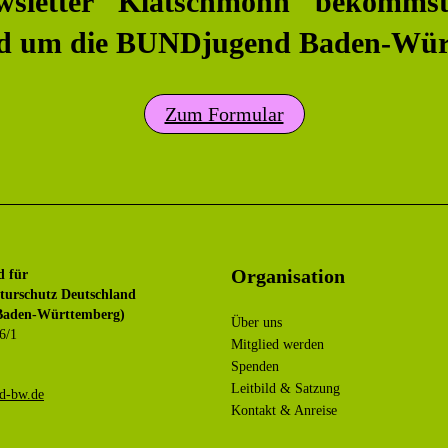
wsletter "Klatschmohn" bekommst
nd um die BUNDjugend Baden-Wür
Zum Formular
Organisation
d für
urschutz Deutschland
aden-Württemberg)
Über uns
6/1
Mitglied werden
Spenden
Leitbild & Satzung
ub@ofni
Kontakt & Anreise