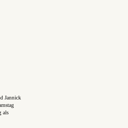
nd Jannick
amstag
 als