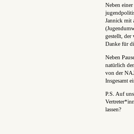
Neben einer
jugendpolit
Jannick mit
(Jugendumwe
gestellt, de
Danke für d
Neben Pause
natürlich de
von der NAJ
Insgesamt ei
P.S. Auf un
Vertreter*in
lassen?