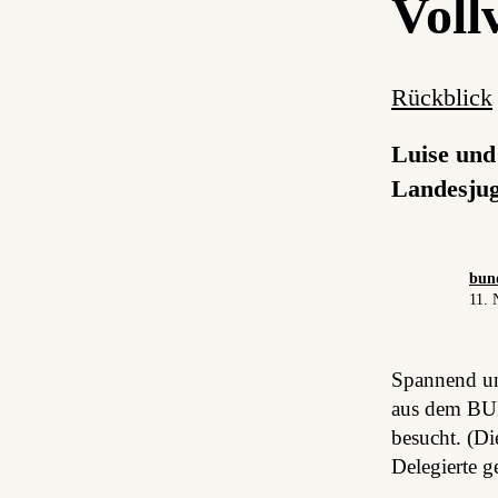
Vol
Rückblick
Luise und
Landesjug
bun
11. 
Spannend un
aus dem BUN
besucht. (D
Delegierte g