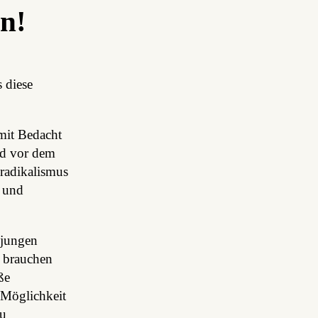
n!
 diese
 mit Bedacht
nd vor dem
radikalismus
g und
 jungen
n brauchen
ße
 Möglichkeit
zu