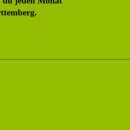
 du jeden Monat
ttemberg.