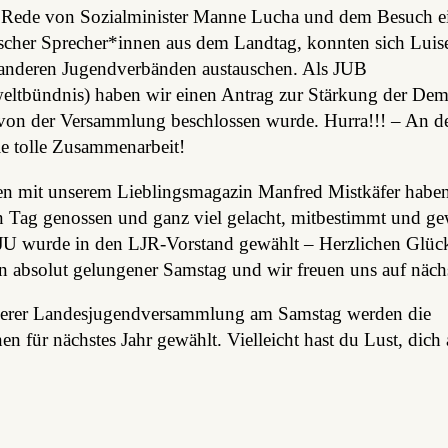
 Rede von Sozialminister Manne Lucha und dem Besuch e
ischer Sprecher*innen aus dem Landtag, konnten sich Luis
 anderen Jugendverbänden austauschen. Als JUB
ltbündnis) haben wir einen Antrag zur Stärkung der Dem
r von der Versammlung beschlossen wurde. Hurra!!! – An der
ie tolle Zusammenarbeit!
n mit unserem Lieblingsmagazin Manfred Mistkäfer haben
n Tag genossen und ganz viel gelacht, mitbestimmt und ge
U wurde in den LJR-Vorstand gewählt – Herzlichen Glü
n absolut gelungener Samstag und wir freuen uns auf näch
serer Landesjugendversammlung am Samstag werden die
nen für nächstes Jahr gewählt. Vielleicht hast du Lust, dich 