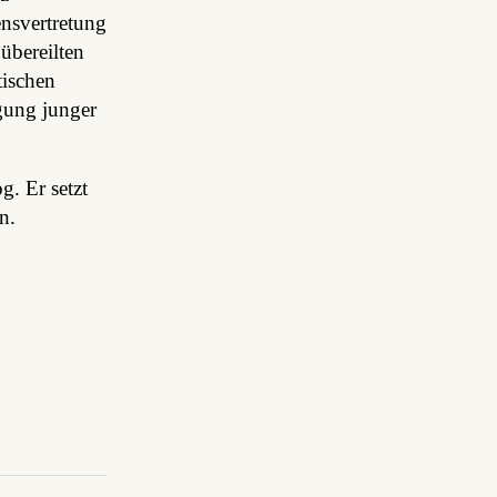
ensvertretung
übereilten
tischen
gung junger
g. Er setzt
n.