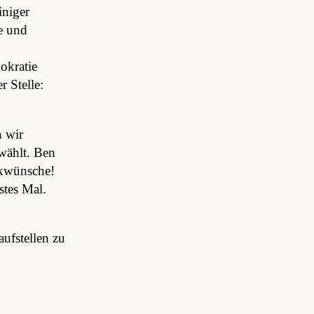
iniger
e und
okratie
 Stelle:
 wir
wählt. Ben
ckwünsche!
stes Mal.
aufstellen zu