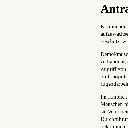
Antra
Kommende Ge
aufzuwachsen
geschützt wi
Demokratisch
zu handeln,
Zugriff von
und -populis
Jugendarbeit
Im Hinblick 
Menschen ni
sie Vertraue
Durchführun
bekommen, s