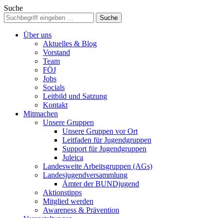
Suche
Über uns
Aktuelles & Blog
Vorstand
Team
FÖJ
Jobs
Socials
Leitbild und Satzung
Kontakt
Mitmachen
Unsere Gruppen
Unsere Gruppen vor Ort
Leitfaden für Jugendgruppen
Support für Jugendgruppen
Juleica
Landesweite Arbeitsgruppen (AGs)
Landesjugendversammlung
Ämter der BUNDjugend
Aktionstipps
Mitglied werden
Awareness & Prävention