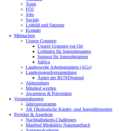
Team
FÖJ
Jobs
Socials
Leitbild und Satzung
Kontakt
Mitmachen
Unsere Gruppen
Unsere Gruppen vor Ort
Leitfaden für Jugendgruppen
Support für Jugendgruppen
Juleica
Landesweite Arbeitsgruppen (AGs)
Landesjugendversammlung
Ämter der BUNDjugend
Aktionstipps
Mitglied werden
Awareness & Prävention
Veranstaltungen
Jahresprogramm
AK Ökologische Kinder- und Jugendfreizeiten
Projekte & Angebote
Nachhaltigkeits-Challenges
Manfred Mistkäfers Naturtagebuch
Sommerakademie