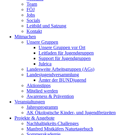
Team
FÖJ
Jobs
Socials
Leitbild und Satzung
Kontakt
Mitmachen
Unsere Gruppen
Unsere Gruppen vor Ort
Leitfaden für Jugendgruppen
Support für Jugendgruppen
Juleica
Landesweite Arbeitsgruppen (AGs)
Landesjugendversammlung
Ämter der BUNDjugend
Aktionstipps
Mitglied werden
Awareness & Prävention
Veranstaltungen
Jahresprogramm
AK Ökologische Kinder- und Jugendfreizeiten
Projekte & Angebote
Nachhaltigkeits-Challenges
Manfred Mistkäfers Naturtagebuch
Sommerakademie