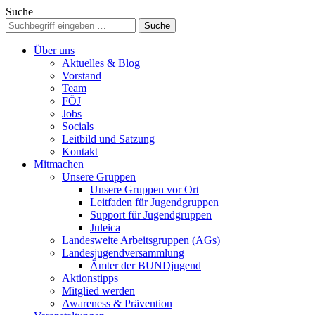
Suche
Über uns
Aktuelles & Blog
Vorstand
Team
FÖJ
Jobs
Socials
Leitbild und Satzung
Kontakt
Mitmachen
Unsere Gruppen
Unsere Gruppen vor Ort
Leitfaden für Jugendgruppen
Support für Jugendgruppen
Juleica
Landesweite Arbeitsgruppen (AGs)
Landesjugendversammlung
Ämter der BUNDjugend
Aktionstipps
Mitglied werden
Awareness & Prävention