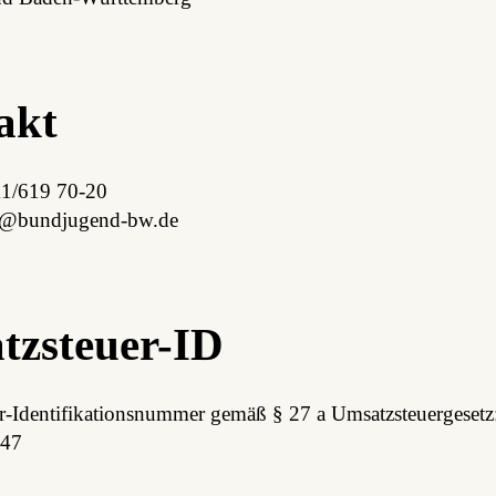
akt
11/619 70-20
wb-dnegujdnub@ofni
tzsteuer-ID
r-Identifikationsnummer gemäß § 27 a Umsatzsteuergesetz
47