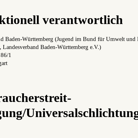
tionell verantwortlich
d Baden-Württemberg (Ju­gend im Bund für Um­welt und Na
d, Landesverband Baden-Württemberg e.V.)
 86/1
art
aucher­streit­
gung/Universal­schlichtun