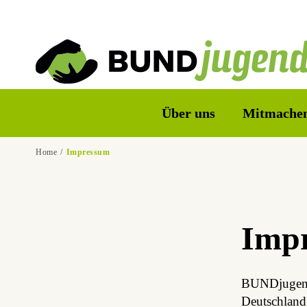
Über uns
Mitmache
Home
Impressum
Imp
BUND­ju­gen
Deutsch­lan