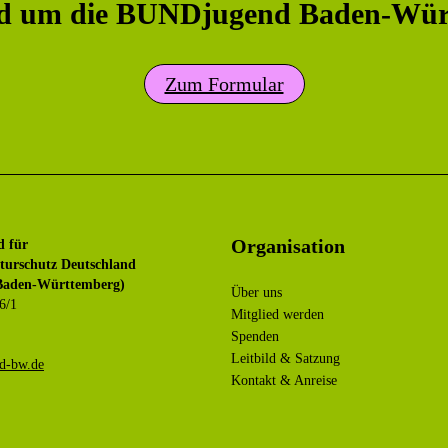
nd um die BUNDjugend Baden-Wür
Zum Formular
Organisation
d für
urschutz Deutschland
aden-Württemberg)
Über uns
6/1
Mitglied werden
Spenden
Leitbild & Satzung
ub@ofni
Kontakt & Anreise