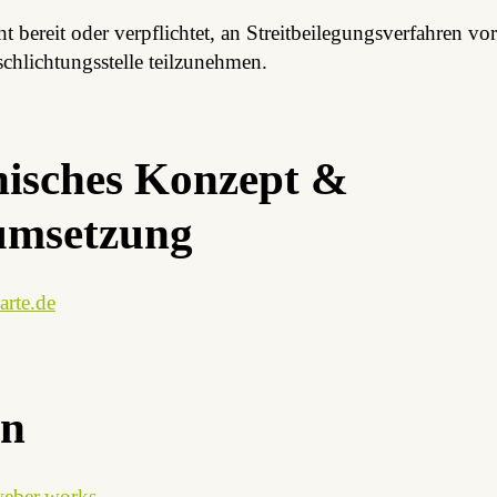
ht bereit oder verpflichtet, an Streitbeilegungsverfahren vor
chlichtungsstelle teilzunehmen.
nisches Konzept &
msetzung
rte.de
gn
eber.works