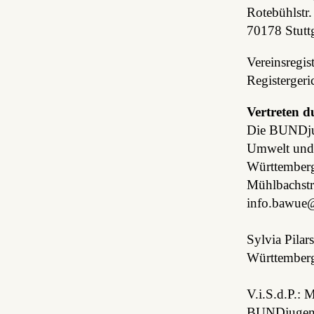
Rotebühlstr.
70178 Stuttg
Vereinsregi
Registergeri
Vertreten d
Die BUNDjug
Umwelt und
Württemberg
Mühlbachstr
ten.dnub@e
Sylvia Pila
Württemberg
V.i.S.d.P.:
BUNDjugen