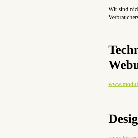
Wir sind nic
Verbrauchers
Tech
Webu
www.modula
Desi
www.lukasw