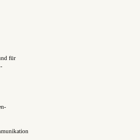
nd für
-
en-
ommunikation