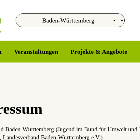
n
Veranstaltungen
Projekte & Angebote
ressum
d Baden-Württemberg (Ju­gend im Bund für Um­welt und Na
d, Landesverband Baden-Württemberg e.V.)