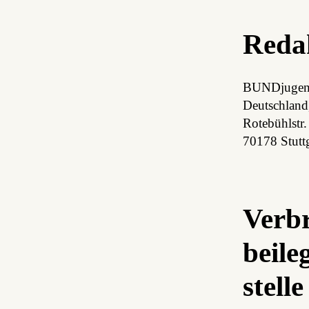
Redak
BUND­ju­gen
Deutsch­lan
Rotebühlstr.
70178 Stuttg
Verbr
beile
stelle