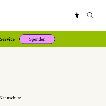
Service
Spenden
­tur­schutz