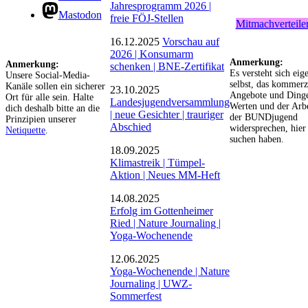
Jahresprogramm 2026 |
Mastodon
freie FÖJ-Stellen
Mitmachverteiler
16.12.2025
Vorschau auf
2026 | Konsumarm
Anmerkung:
Anmerkung:
schenken | BNE-Zertifikat
Es versteht sich eig
Unsere Social-Media-
selbst, das kommerz
Kanäle sollen ein sicherer
23.10.2025
Angebote und Dinge
Ort für alle sein. Halte
Landesjugendversammlung
Werten und der Arbe
dich deshalb bitte an die
| neue Gesichter | trauriger
der BUNDjugend
Prinzipien unserer
Abschied
widersprechen, hier 
Netiquette
.
suchen haben.
18.09.2025
Klimastreik | Tümpel-
Aktion | Neues MM-Heft
14.08.2025
Erfolg im Gottenheimer
Ried | Nature Journaling |
Yoga-Wochenende
12.06.2025
Yoga-Wochenende | Nature
Journaling | UWZ-
Sommerfest