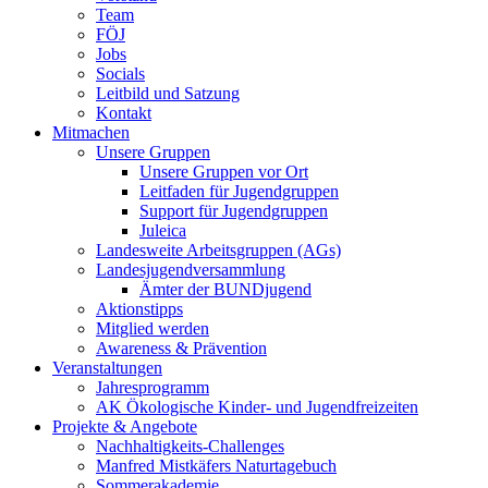
Team
FÖJ
Jobs
Socials
Leitbild und Satzung
Kontakt
Mitmachen
Unsere Gruppen
Unsere Gruppen vor Ort
Leitfaden für Jugendgruppen
Support für Jugendgruppen
Juleica
Landesweite Arbeitsgruppen (AGs)
Landesjugendversammlung
Ämter der BUNDjugend
Aktionstipps
Mitglied werden
Awareness & Prävention
Veranstaltungen
Jahresprogramm
AK Ökologische Kinder- und Jugendfreizeiten
Projekte & Angebote
Nachhaltigkeits-Challenges
Manfred Mistkäfers Naturtagebuch
Sommerakademie