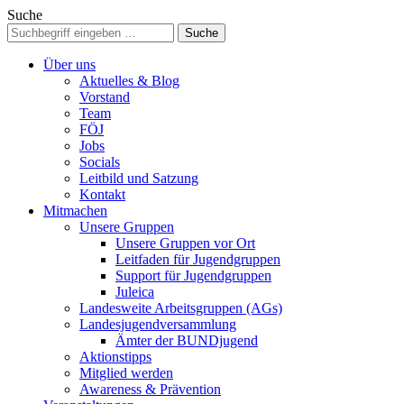
Suche
Über uns
Aktuelles & Blog
Vorstand
Team
FÖJ
Jobs
Socials
Leitbild und Satzung
Kontakt
Mitmachen
Unsere Gruppen
Unsere Gruppen vor Ort
Leitfaden für Jugendgruppen
Support für Jugendgruppen
Juleica
Landesweite Arbeitsgruppen (AGs)
Landesjugendversammlung
Ämter der BUNDjugend
Aktionstipps
Mitglied werden
Awareness & Prävention