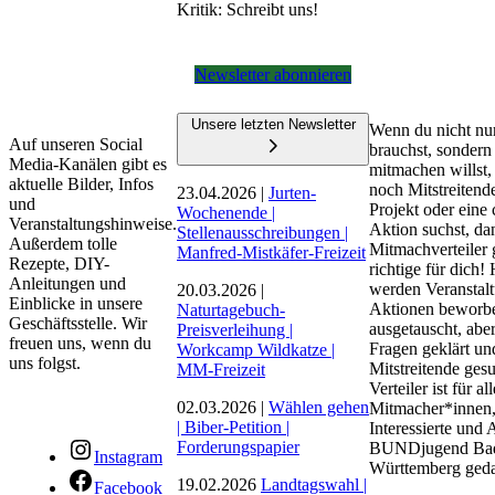
Kritik: Schreibt uns!
Newsletter abonnieren
Unsere letzten Newsletter
Wenn du nicht nur
Auf unseren Social
brauchst, sondern
Media-Kanälen gibt es
mitmachen willst,
aktuelle Bilder, Infos
noch Mitstreitende
23.04.2026 |
Jurten-
und
Projekt oder eine 
Wochenende |
Veranstaltungshinweise.
Aktion suchst, dan
Stellenausschreibungen |
Außerdem tolle
Mitmachverteiler 
Manfred-Mistkäfer-Freizeit
Rezepte, DIY-
richtige für dich! 
Anleitungen und
werden Veranstal
20.03.2026 |
Einblicke in unsere
Aktionen beworbe
Naturtagebuch-
Geschäftsstelle. Wir
ausgetauscht, abe
Preisverleihung |
freuen uns, wenn du
Fragen geklärt un
Workcamp Wildkatze |
uns folgst.
Mitstreitende ges
MM-Freizeit
Verteiler ist für all
02.03.2026 |
Wählen gehen
Mitmacher*innen
| Biber-Petition |
Interessierte und 
Forderungspapier
BUNDjugend Ba
Instagram
Württemberg geda
19.02.2026
Landtagswahl |
Facebook