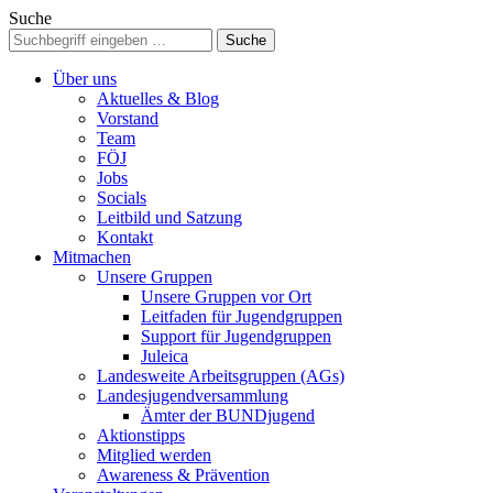
Suche
Über uns
Aktuelles & Blog
Vorstand
Team
FÖJ
Jobs
Socials
Leitbild und Satzung
Kontakt
Mitmachen
Unsere Gruppen
Unsere Gruppen vor Ort
Leitfaden für Jugendgruppen
Support für Jugendgruppen
Juleica
Landesweite Arbeitsgruppen (AGs)
Landesjugendversammlung
Ämter der BUNDjugend
Aktionstipps
Mitglied werden
Awareness & Prävention