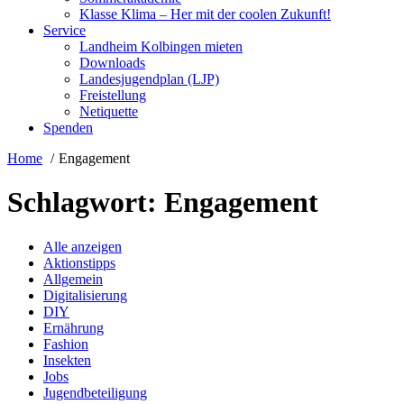
Klasse Klima – Her mit der coolen Zukunft!
Service
Landheim Kolbingen mieten
Downloads
Landesjugendplan (LJP)
Freistellung
Netiquette
Spenden
Home
Engagement
Schlagwort:
Engagement
Alle anzeigen
Aktionstipps
Allgemein
Digitalisierung
DIY
Ernährung
Fashion
Insekten
Jobs
Jugendbeteiligung