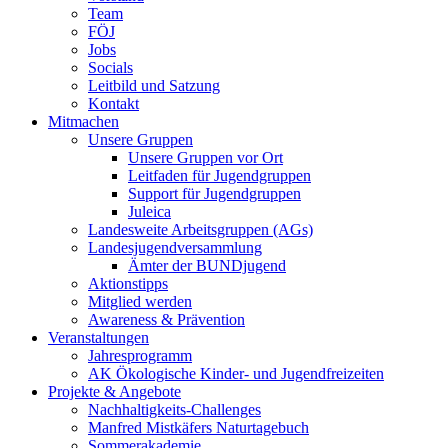
Team
FÖJ
Jobs
Socials
Leitbild und Satzung
Kontakt
Mitmachen
Unsere Gruppen
Unsere Gruppen vor Ort
Leitfaden für Jugendgruppen
Support für Jugendgruppen
Juleica
Landesweite Arbeitsgruppen (AGs)
Landesjugendversammlung
Ämter der BUNDjugend
Aktionstipps
Mitglied werden
Awareness & Prävention
Veranstaltungen
Jahresprogramm
AK Ökologische Kinder- und Jugendfreizeiten
Projekte & Angebote
Nachhaltigkeits-Challenges
Manfred Mistkäfers Naturtagebuch
Sommerakademie