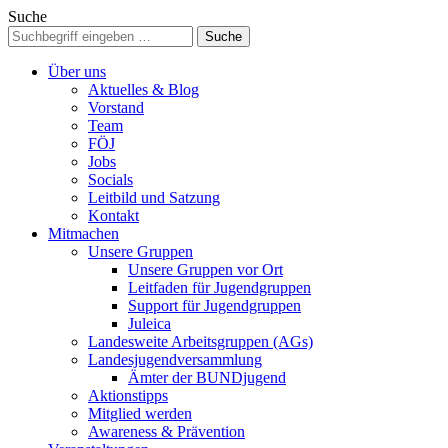
Suche
Über uns
Aktuelles & Blog
Vorstand
Team
FÖJ
Jobs
Socials
Leitbild und Satzung
Kontakt
Mitmachen
Unsere Gruppen
Unsere Gruppen vor Ort
Leitfaden für Jugendgruppen
Support für Jugendgruppen
Juleica
Landesweite Arbeitsgruppen (AGs)
Landesjugendversammlung
Ämter der BUNDjugend
Aktionstipps
Mitglied werden
Awareness & Prävention