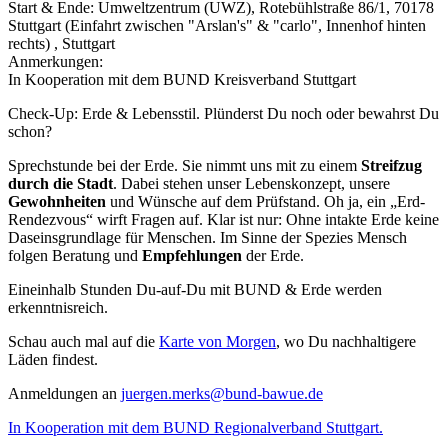
Start & Ende: Umweltzentrum (UWZ), Rotebühlstraße 86/1, 70178
Stuttgart (Einfahrt zwischen "Arslan's" & "carlo", Innenhof hinten
rechts) , Stuttgart
Anmerkungen:
In Kooperation mit dem BUND Kreisverband Stuttgart
Check-Up: Erde & Lebensstil. Plünderst Du noch oder bewahrst Du
schon?
Sprechstunde bei der Erde. Sie nimmt uns mit zu einem
Streifzug
durch die Stadt
. Dabei stehen unser Lebenskonzept, unsere
Gewohnheiten
und Wünsche auf dem Prüfstand. Oh ja, ein „Erd-
Rendezvous“ wirft Fragen auf. Klar ist nur: Ohne intakte Erde keine
Daseinsgrundlage für Menschen. Im Sinne der Spezies Mensch
folgen Beratung und
Empfehlungen
der Erde.
Eineinhalb Stunden Du-auf-Du mit BUND & Erde werden
erkenntnisreich.
Schau auch mal auf die
Karte von Morgen
, wo Du nachhaltigere
Läden findest.
Anmeldungen an
ed.euwab-dnub@skrem.negreuj
In Kooperation mit dem BUND Regionalverband Stuttgart.