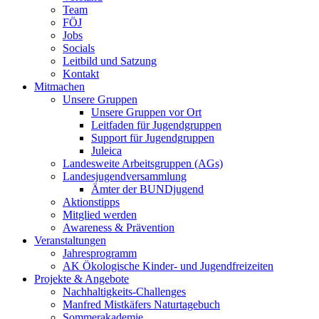
Team
FÖJ
Jobs
Socials
Leitbild und Satzung
Kontakt
Mitmachen
Unsere Gruppen
Unsere Gruppen vor Ort
Leitfaden für Jugendgruppen
Support für Jugendgruppen
Juleica
Landesweite Arbeitsgruppen (AGs)
Landesjugendversammlung
Ämter der BUNDjugend
Aktionstipps
Mitglied werden
Awareness & Prävention
Veranstaltungen
Jahresprogramm
AK Ökologische Kinder- und Jugendfreizeiten
Projekte & Angebote
Nachhaltigkeits-Challenges
Manfred Mistkäfers Naturtagebuch
Sommerakademie