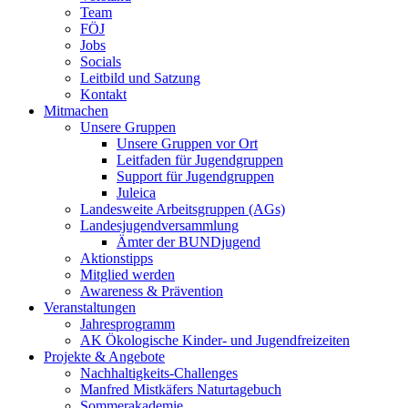
Team
FÖJ
Jobs
Socials
Leitbild und Satzung
Kontakt
Mitmachen
Unsere Gruppen
Unsere Gruppen vor Ort
Leitfaden für Jugendgruppen
Support für Jugendgruppen
Juleica
Landesweite Arbeitsgruppen (AGs)
Landesjugendversammlung
Ämter der BUNDjugend
Aktionstipps
Mitglied werden
Awareness & Prävention
Veranstaltungen
Jahresprogramm
AK Ökologische Kinder- und Jugendfreizeiten
Projekte & Angebote
Nachhaltigkeits-Challenges
Manfred Mistkäfers Naturtagebuch
Sommerakademie