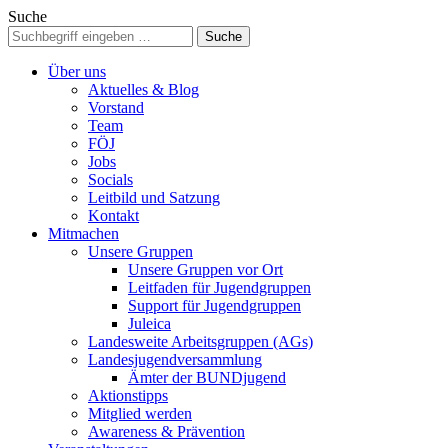
Suche
Über uns
Aktuelles & Blog
Vorstand
Team
FÖJ
Jobs
Socials
Leitbild und Satzung
Kontakt
Mitmachen
Unsere Gruppen
Unsere Gruppen vor Ort
Leitfaden für Jugendgruppen
Support für Jugendgruppen
Juleica
Landesweite Arbeitsgruppen (AGs)
Landesjugendversammlung
Ämter der BUNDjugend
Aktionstipps
Mitglied werden
Awareness & Prävention