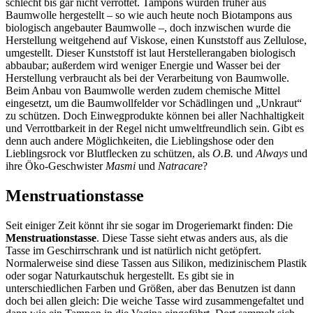
schlecht bis gar nicht verrottet. Tampons wurden früher aus
Baumwolle hergestellt – so wie auch heute noch Biotampons aus
biologisch angebauter Baumwolle –, doch inzwischen wurde die
Herstellung weitgehend auf Viskose, einen Kunststoff aus Zellulose,
umgestellt. Dieser Kunststoff ist laut Herstellerangaben biologisch
abbaubar; außerdem wird weniger Energie und Wasser bei der
Herstellung verbraucht als bei der Verarbeitung von Baumwolle.
Beim Anbau von Baumwolle werden zudem chemische Mittel
eingesetzt, um die Baumwollfelder vor Schädlingen und „Unkraut“
zu schützen. Doch Einwegprodukte können bei aller Nachhaltigkeit
und Verrottbarkeit in der Regel nicht umweltfreundlich sein. Gibt es
denn auch andere Möglichkeiten, die Lieblingshose oder den
Lieblingsrock vor Blutflecken zu schützen, als
O.B.
und
Always
und
ihre Öko-Geschwister
Masmi
und
Natracare
?
Menstruationstasse
Seit einiger Zeit könnt ihr sie sogar im Drogeriemarkt finden: Die
Menstruationstasse
. Diese Tasse sieht etwas anders aus, als die
Tasse im Geschirrschrank und ist natürlich nicht getöpfert.
Normalerweise sind diese Tassen aus Silikon, medizinischem Plastik
oder sogar Naturkautschuk hergestellt. Es gibt sie in
unterschiedlichen Farben und Größen, aber das Benutzen ist dann
doch bei allen gleich: Die weiche Tasse wird zusammengefaltet und