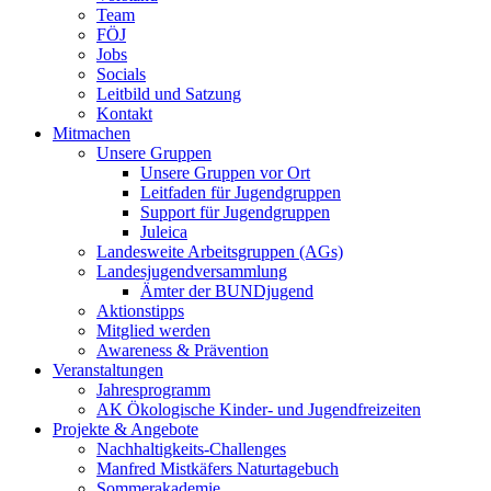
Team
FÖJ
Jobs
Socials
Leitbild und Satzung
Kontakt
Mitmachen
Unsere Gruppen
Unsere Gruppen vor Ort
Leitfaden für Jugendgruppen
Support für Jugendgruppen
Juleica
Landesweite Arbeitsgruppen (AGs)
Landesjugendversammlung
Ämter der BUNDjugend
Aktionstipps
Mitglied werden
Awareness & Prävention
Veranstaltungen
Jahresprogramm
AK Ökologische Kinder- und Jugendfreizeiten
Projekte & Angebote
Nachhaltigkeits-Challenges
Manfred Mistkäfers Naturtagebuch
Sommerakademie