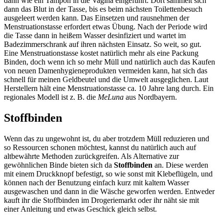
dann wie ein Tampon in die Vagina eingeführt. Dort sammelt sich
dann das Blut in der Tasse, bis es beim nächsten Toilettenbesuch
ausgeleert werden kann. Das Einsetzen und rausnehmen der
Menstruationstasse erfordert etwas Übung. Nach der Periode wird
die Tasse dann in heißem Wasser desinfiziert und wartet im
Badezimmerschrank auf ihren nächsten Einsatz. So weit, so gut.
Eine Menstruationstasse kostet natürlich mehr als eine Packung
Binden, doch wenn ich so mehr Müll und natürlich auch das Kaufen
von neuen Damenhygieneprodukten vermeiden kann, hat sich das
schnell für meinen Geldbeutel und die Umwelt ausgeglichen. Laut
Herstellern hält eine Menstruationstasse ca. 10 Jahre lang durch. Ein
regionales Modell ist z. B. die
MeLuna
aus Nordbayern.
Stoffbinden
Wenn das zu ungewohnt ist, du aber trotzdem Müll reduzieren und
so Ressourcen schonen möchtest, kannst du natürlich auch auf
altbewährte Methoden zurückgreifen. Als Alternative zur
gewöhnlichen Binde bieten sich da
Stoffbinden
an. Diese werden
mit einem Druckknopf befestigt, so wie sonst mit Klebeflügeln, und
können nach der Benutzung einfach kurz mit kaltem Wasser
ausgewaschen und dann in die Wäsche geworfen werden. Entweder
kauft ihr die Stoffbinden im Drogeriemarkt oder ihr näht sie mit
einer Anleitung und etwas Geschick gleich selbst.