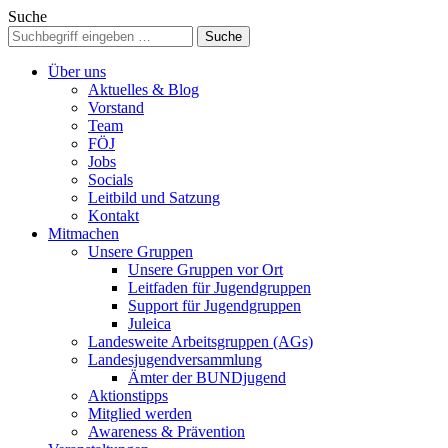
Suche
Über uns
Aktuelles & Blog
Vorstand
Team
FÖJ
Jobs
Socials
Leitbild und Satzung
Kontakt
Mitmachen
Unsere Gruppen
Unsere Gruppen vor Ort
Leitfaden für Jugendgruppen
Support für Jugendgruppen
Juleica
Landesweite Arbeitsgruppen (AGs)
Landesjugendversammlung
Ämter der BUNDjugend
Aktionstipps
Mitglied werden
Awareness & Prävention